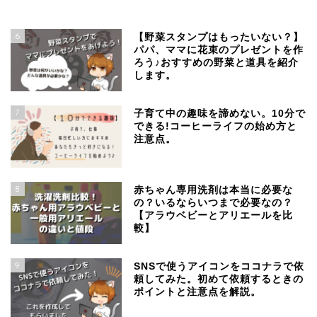
6
【野菜スタンプはもったいない？】
パパ、ママに花束のプレゼントを作
ろう♪おすすめの野菜と道具を紹介
します。
7
子育て中の趣味を諦めない。10分で
できる!コーヒーライフの始め方と
注意点。
8
赤ちゃん専用洗剤は本当に必要な
の？いるならいつまで必要なの？
【アラウベビーとアリエールを比
較】
9
SNSで使うアイコンをココナラで依
頼してみた。初めて依頼するときの
ポイントと注意点を解説。